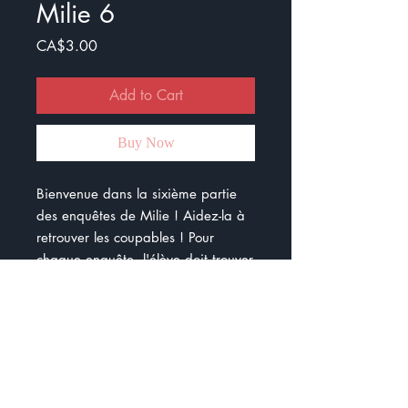
Milie 6
Price
CA$3.00
Add to Cart
Buy Now
Bienvenue dans la sixième partie
des enquêtes de Milie ! Aidez-la à
retrouver les coupables ! Pour
chaque enquête, l'élève doit trouver
le coupable au milieu de 8
suspects. Il y a 6 enquêtes. Ce
document peut être pertinent pour
travailler les inférences et les
stratégies de lecture.