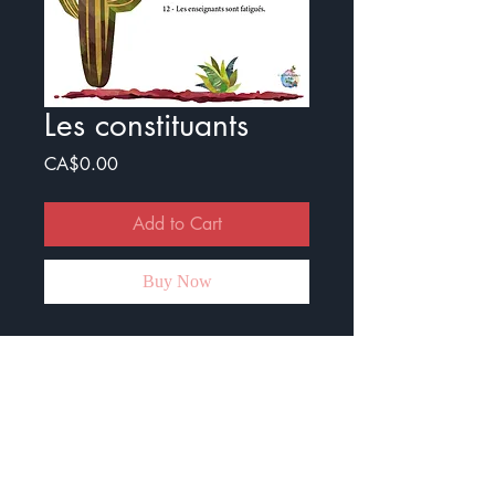
Les constituants
Price
CA$0.00
Add to Cart
Buy Now
C'est un exercice qui permet de
travailler les constituants de la
phrase.
Les élèves doivent encadrer,
souligner et surligner.