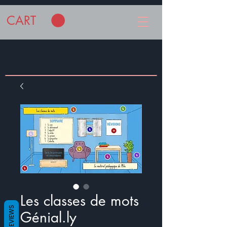
CART
Les classes de mots
REVIEWS
Génial.ly