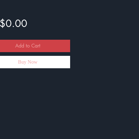
Price
$0.00
Add to Cart
Buy Now