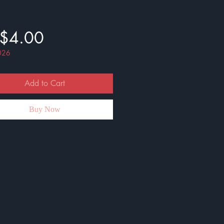
Price
$4.00
026
Add to Cart
Buy Now