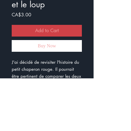
et le loup
Price
CA$3.00
Add to Cart
Buy Now
J'ai décidé de revisiter l'histoire du
petit chaperon rouge. Il pourrait
être pertinent de comparer les deux
histoires. Il y a 10 pages de lecture
et 29 questions.
Ces questions ont été composées
pour travailler les 4 dimensions (
compréhension, interprétation,
réaction, appréciation)