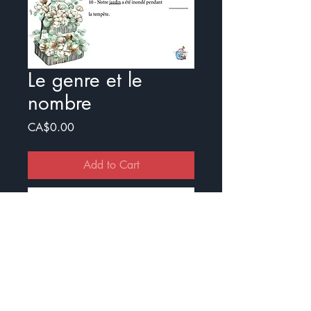
Le genre et le
nombre
Price
CA$0.00
Add to Cart
Buy Now
Exercice pour travailler sur le genre
et le nombre
Il y a un document avec illustration
et une sans.