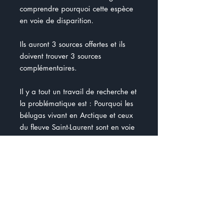
comprendre pourquoi cette espèce
en voie de disparition.
Ils auront 3 sources offertes et ils
doivent trouver 3 sources
complémentaires.
Il y a tout un travail de recherche et
la problématique est : Pourquoi les
bélugas vivant en Arctique et ceux
du fleuve Saint-Laurent sont en voie
de disparition alors qu'ils ne vivent
pas au même endroit ?
Ce dossier peut être travaillé grâce
au livre " J'avais tout prévu sauf les
bélugas". Il y a des liens avec des
vidéos et des documents