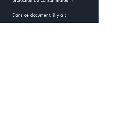
protection du consommateur !
Dans ce document, il y a :
- un test de connaissances
- définition + généralités + vidéo
- Découverte du site de l'Office de
la protection des consommateurs
avec des questions
- 10 mises en situation
N'oubliez pas de cliquer sur les
caméras dans mes documents.
C'est comme ça que j'insère des
liens.