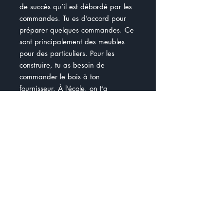
de succès qu’il est débordé par les
commandes. Tu es d’accord pour
préparer quelques commandes. Ce
sont principalement des meubles
pour des particuliers. Pour les
construire, tu as besoin de
commander le bois à ton
fournisseur. À l’école, on t’a
enseigné à mesurer en centimètre
et en mètre. Le problème est que
ton fournisseur accepte les
commandes seulement en pouce et
en pied. Avant de t’occuper des
commandes de bois, je te suggère
de réaliser la partie révision pour
être capable de faire les
conversions.
Document de 10 pages : )