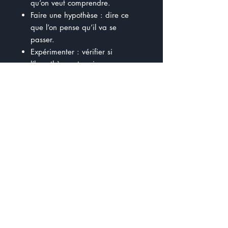
qu’on veut comprendre.
Faire une hypothèse : dire ce
que l’on pense qu’il va se
passer.
Expérimenter : vérifier si
l’hypothèse est vraie.
3. Que faire si on ne peut pas faire
une expérience ?
Le document montre qu’on peut
quand même apprendre en :
observant,
comparant,
utilisant des données existantes,
construisant un modèle,
demandant l’avis d’experts.