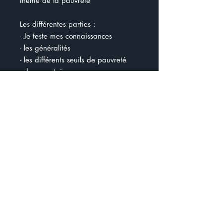
thème de la pauvreté
Les différentes parties :
- Je teste mes connaissances
- les généralités
- les différents seuils de pauvreté
- documentaire
- La pauvreté au Canada
- Les mesures gouvernementales
- la pauvreté dans le monde
- Amérique du Sud
- Afrique
- Qui sont ces personnes ?
- Causes et conséquences de la
pauvreté
- Tourisme et pauvreté ?
- Association
Il y a en tout 25 pages