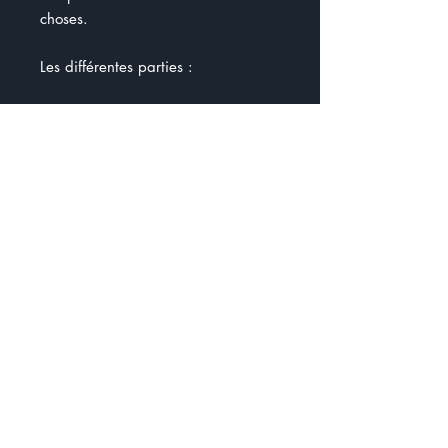
choses.
Les différentes parties :
- Je teste mes connaissances
- Les définitions
- Qui ? Quoi ? Comment ?
- Activité : Les étapes avant la
grève
- Que se passe-t-il avant et
pendant la grève ?
- Le Code canadien du travail
- Les répercussions pour les
employés
- Présentation d'une grève
historique