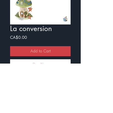
La conversion
Price
CA$0.00
Add to Cart
Buy Now
Exercice pour travailler la
conversion de mètre à millimètre
Il y a un document avec illustration
et un sans