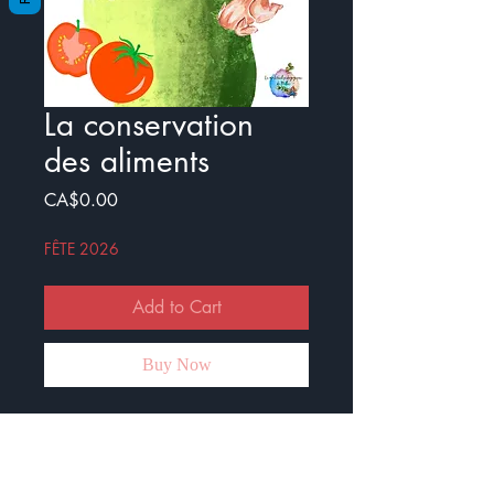
La conservation
des aliments
Price
CA$0.00
FÊTE 2026
Add to Cart
Buy Now
Voici une fiche activité où les élèves
doivent relier un aliment à sa durée
de conservation. Il y en a 8.