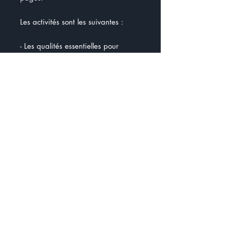
Les activités sont les suivantes :
- Les qualités essentielles pour
travailler au service à la clientèle
- Calculs de factures avec des
nombres décimaux
- Résolution de problèmes (8)
- Fiche informative sur le café
- Je compte la caisse
- La recette des muffins au chocolat
- Les règles de sécurité
- Plan du café
Ce document a été conçu pour le
programme FPT/FMS