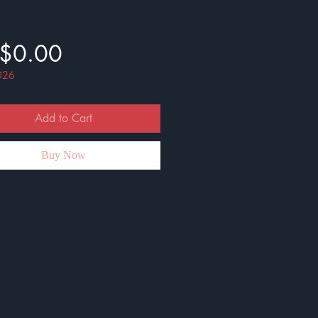
Price
$0.00
026
Add to Cart
Buy Now