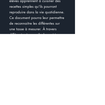
élèves apprennent à cuisiner des
recettes simples qu'ils pourront
reproduire dans la vie quotidienne.
Ce document pourra leur permettre
de reconnaitre les différentes sur
une tasse à mesurer. À travers
différentes tasses, ils devront tracer
les mesures demandées. Ils feront la
différence entre une cuillère à thé et
une cuillère à soupe. En s'appuyant
sur une recette de fondant au
chocolat, les élèves vont apprendre
à préparer les ingrédients
nécessaires pour cuisiner la
recette.
Document de 15 pages
Gratuité 25 mai 18 h