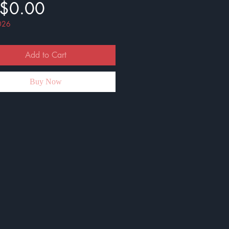
Price
$0.00
026
Add to Cart
Buy Now