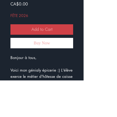
Price
CA$0.00
FÊTE 2026
Add to Cart
Buy Now
Bonjour à tous,
Voici mon génialy épicerie :) L'élève
exerce le métier d'hôtesse de caisse
et il doit encaisser les factures des
personnes. Il y a 10 problèmes et
les élèves peuvent aller chercher les
prix dans la circulaire.
J'ai fait un modèle avec des