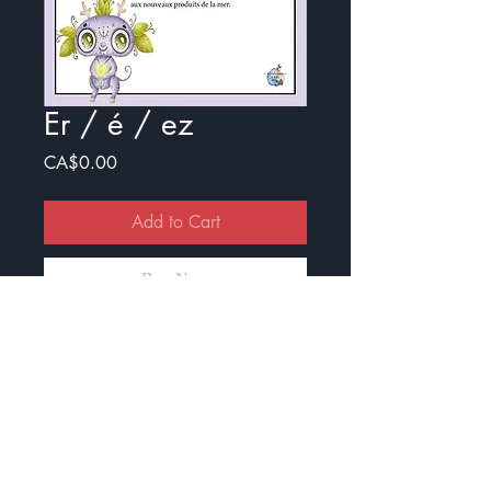
Er / é / ez
Price
CA$0.00
Add to Cart
Buy Now
Exercice pour travailler les
terminaisons er / é / ez
Il y a un document avec ou sans
illustration