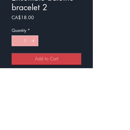
bracelet 2
Price
CA$18.00
Quantity
*
Add to Cart
Buy Now
Ensemble de bracelet porte-clés +
une baleine en crochet :)
Idéal pour ne pas perdre ses clés