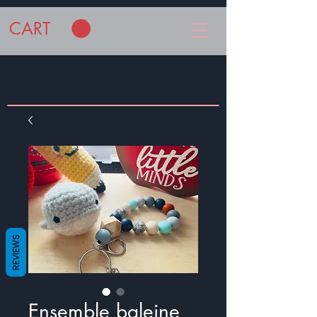
CART
REVIEWS
Ensemble baleine