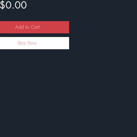
Price
$0.00
Add to Cart
Buy Now