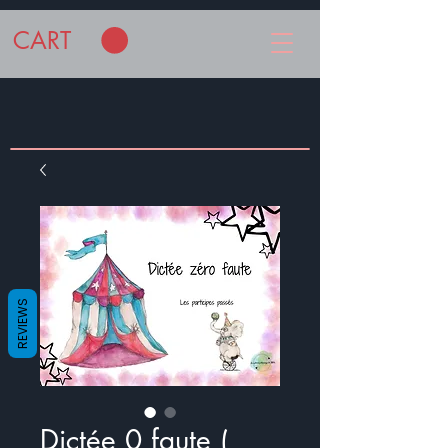
CART
REVIEWS
Dictée 0 faute (