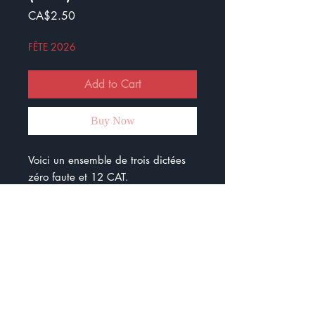
Price
CA$2.50
FÊTE 2026
Add to Cart
Buy Now
Voici un ensemble de trois dictées
zéro faute et 12 CAT.
La notion travaillée est le GN.
Il y a des accords déterminant
+nom, des accords déterminant
+nom+adjectif.
C’est sur le thème de la savane.