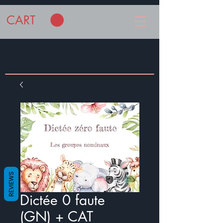
CART
REVIEWS
Dictée 0 faute
(GN) + CAT