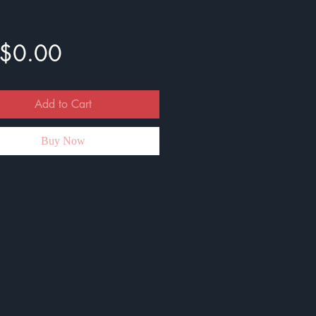
Price
$0.00
Add to Cart
Buy Now