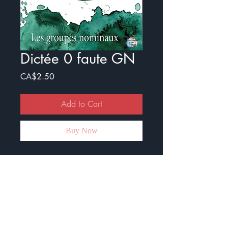
Dictée 0 faute GN
Price
CA$2.50
Add to Cart
Buy Now
Voici un document composé de 3
dictées zéro faute. La notion
travaillée est l'accord dans le GN.
La dictée zéro est un très bon outil
pour poser des questions aux élèves