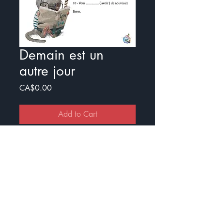
Demain est un
autre jour
Price
CA$0.00
Add to Cart
Buy Now
Exercice pour travailler le futur
Il y a un document avec illustration
et un sans.