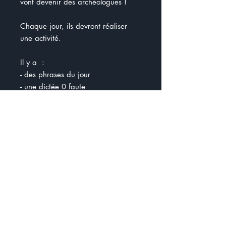
vont devenir des archéologues !
Chaque jour, ils devront réaliser
une activité.
Il y a :
- des phrases du jour
- une dictée 0 faute
- le problème du jour
- des exercices de français
- une situation d'écriture
Chaque vendredi, ils pourront
récupérer le fossile qu'ils auront
gagné.
Au terme des trois semaines, ils
recevront un certificat pour avoir
obtenu 3 fossiles et aider Charly et
Tom dans leur découverte.