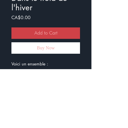
l'hiver
Price
CA$0.00
Add to Cart
Buy Now
Voici un ensemble :
- deux dictées Zéro faute pour
réviser l’imparfait
- 16 cartes à tâche où il faut
conjuguer le verbe entre
parenthèses à l’imparfait
- situation d’écriture