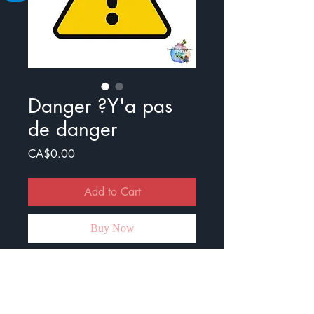
Danger ?Y'a pas
de danger
Price
CA$0.00
Add to Cart
Buy Now
Voici un nouveau document de 8
pages.