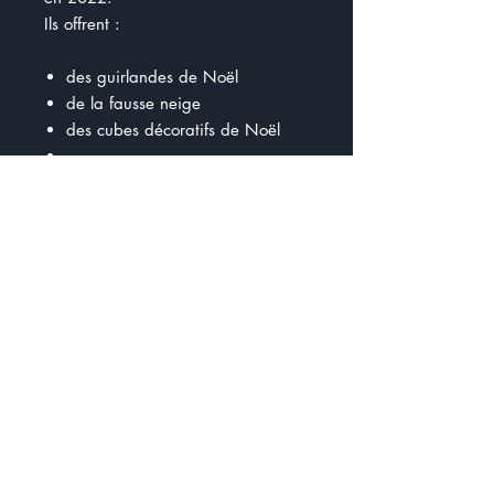
Ils offrent :
des guirlandes de Noël
de la fausse neige
des cubes décoratifs de Noël
Ils ont besoin de toi pour réaliser
quelques commandes.
Deux activités permettent de
travailler le concept du périmètre (
rectangle et triangle)
Une activité permet de travailler
l'aire du rectangle
La dernière activité permet de
travailler le concept du volume