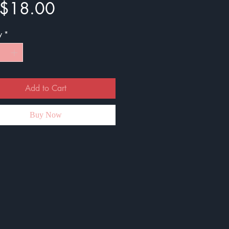
Price
$18.00
y
*
Add to Cart
Buy Now