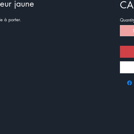
fleur jaune
CA
cile à porter.
Quantit