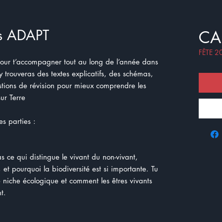
es ADAPT
CA
FÊTE 2
pour t’accompagner tout au long de l’année dans
y trouveras des textes explicatifs, des schémas,
estions de révision pour mieux comprendre les
ur Terre
es parties :
s ce qui distingue le vivant du non-vivant,
et pourquoi la biodiversité est si importante. Tu
 niche écologique et comment les êtres vivants
t.