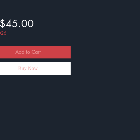
Price
$45.00
026
Add to Cart
Buy Now