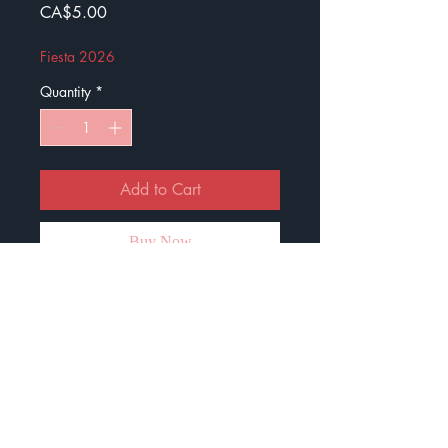
Price
CA$5.00
Fiesta 2026
Quantity
*
Add to Cart
Buy Now
Autocollant en papier glossy
Lot de 5 pour vos élèves
Pour récompenser vos élèves