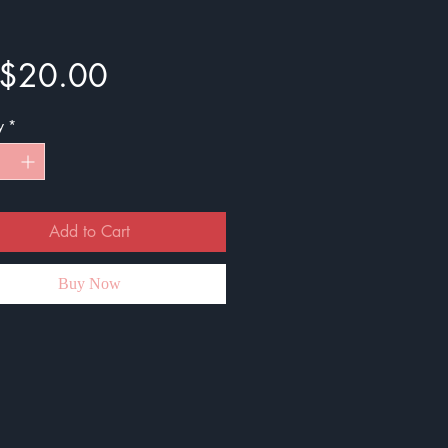
Price
$20.00
y
*
Add to Cart
Buy Now