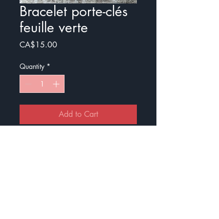
Bracelet porte-clés
feuille verte
Price
CA$15.00
Quantity
*
Add to Cart
Buy Now
Le bracelet est un porte-clès très
facile à porter.