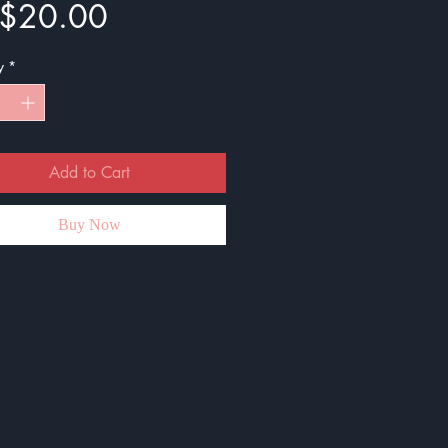
Price
$20.00
y
*
Add to Cart
Buy Now