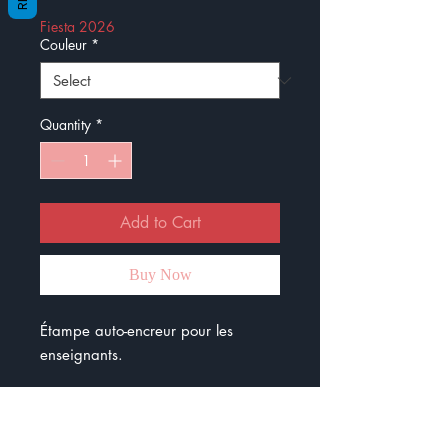
Fiesta 2026
Couleur
*
Quantity
*
Add to Cart
Buy Now
Étampe auto-encreur pour les
enseignants.
Le diamètre est de 32 mm.