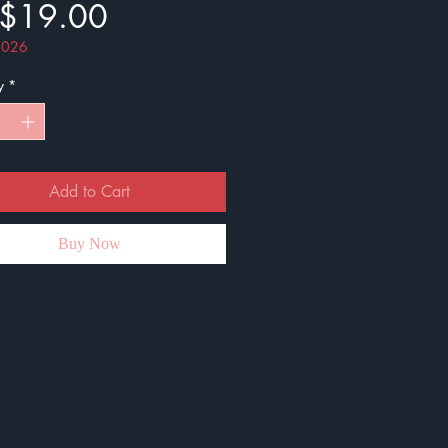
Price
$19.00
 2026
y
*
Add to Cart
Buy Now