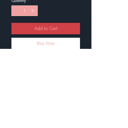
Quantity
*
Add to Cart
Buy Now
Étampe auto-encreur pour les
enseignants.
Le diamètre est de 32 mm.
Cette étampe est livrée avec une
petit bouteille d'encre :)
Pour recharger l'étampe, il suffit de
verser quelques gouttes d'encre sur
le motif et laisser reposer pendant