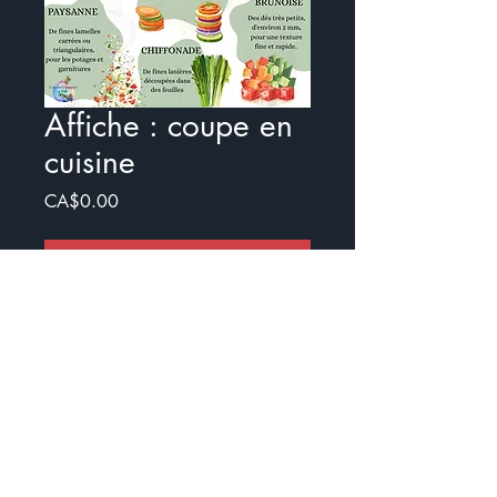
Affiche : coupe en
cuisine
Price
CA$0.00
Add to Cart
Buy Now
Affiche sur les différentes coupes de
légume