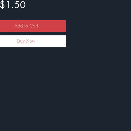
Price
$1.50
Add to Cart
Buy Now