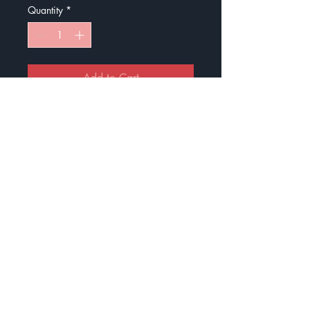
Quantity
*
Add to Cart
Buy Now
Nouvelle étampe : Tes efforts sont
remarqués.
J'ai pensé à cette étampe, car je
n'évalue pas souvent. Cependant,
je garde beaucoup de traces et je
pense que c'est une belle
rétroaction pour les élèves.