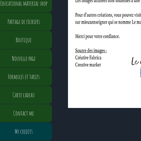
Educational material shop
Partage de fichiers
Boutique
Nouvelle page
Formules et tarifs
Carte cadeau
Contact me
My credits