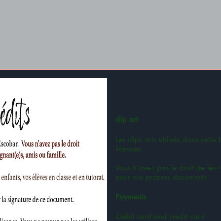
clip art
Les clips arts utilisés dans cett
licences.
Vous n'avez pas le droit de les r
pour vos propres documents.
Payments
-Debit card and credit card