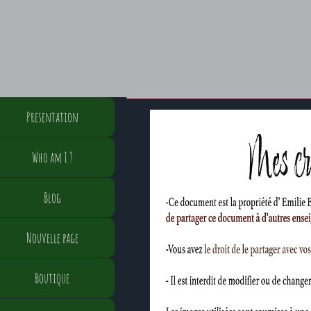
Presentation
The credits
Who am I ?
Property
Blog
Nouvelle page
Boutique