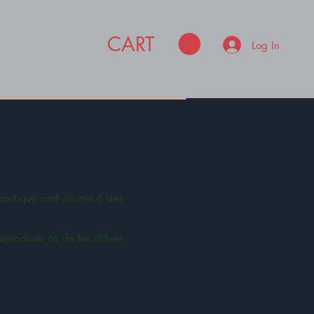
CART
Log In
e boutique sont soumis à des
eproduire ou de les utiliser