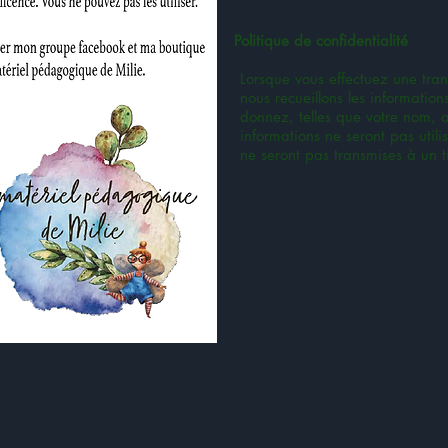
Politique de confidentialité
Lorsque vous effectuez une tran
nous recueillons les informatio
donnez, telles que votre nom, a
informations ne seront pas utili
ne seront pas transmises à un ti