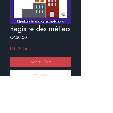
Registre des métiers
Price
CA$0.00
FÊTE 2026
Add to Cart
Buy Now
À travers 8 situations, vos élèves
devront aider ces personnes à
trouver un travail dans le registre
des métiers-spécialisés. Ils devront