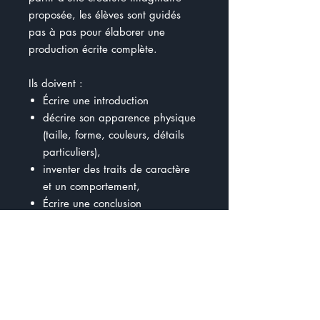
proposée, les élèves sont guidés
pas à pas pour élaborer une
production écrite complète.
Ils doivent :
Écrire une introduction
décrire son apparence physique
(taille, forme, couleurs, détails
particuliers),
inventer des traits de caractère
et un comportement,
Écrire une conclusion
Pour soutenir les élèves dans leur
écriture, le document inclut :
un exemple rédigé (le Monstre
aux mille yeux),