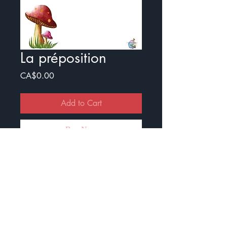
La préposition
Price
CA$0.00
Add to Cart
Buy Now
Exercice pour réviser les
prépositions
Il y a un document avec illustration
et sans illustration