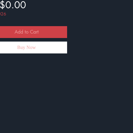
Price
$0.00
026
Add to Cart
Buy Now