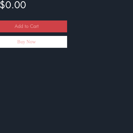
Price
$0.00
Add to Cart
Buy Now